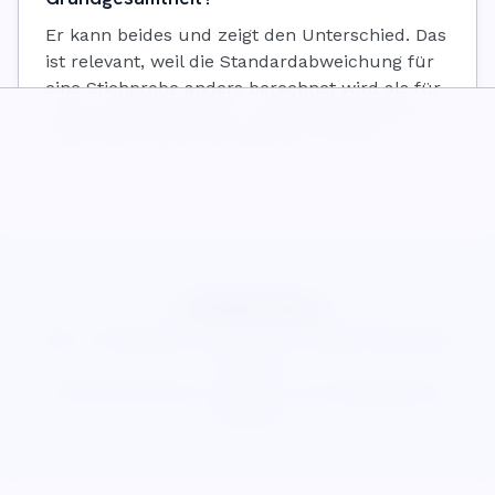
Er kann beides und zeigt den Unterschied. Das
ist relevant, weil die Standardabweichung für
eine Stichprobe anders berechnet wird als für
eine Grundgesamtheit, und die falsche Wahl
kleine Datensätze systematisch verzerrt.
WiseCalcs
Über uns
Blog
Datenschutz
Nutzungsbedingungen
Cookies
©
2026
WiseCalcs
.
Präzision und pädagogische
Klarheit.