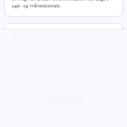
uge- og månedsbeløb.
Budgetberegner
Planlæg månedlig indkomst, udgifter,
opsparing og rådighedsbeløb med et klart
budgetoverblik.
WiseCalcs
Om
Blog
Privatliv
Vilkår
Cookies
©
2026
WiseCalcs
.
Præcision og pædagogisk klarhed.