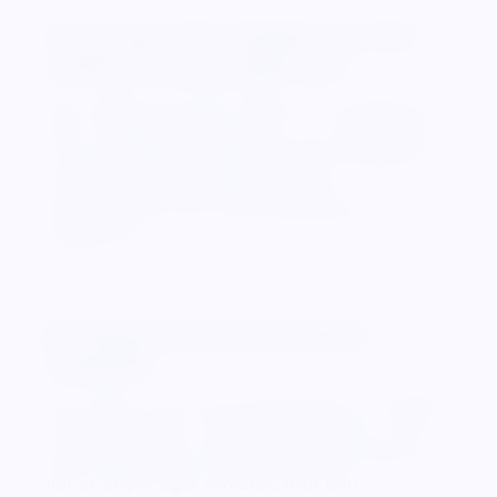
Hvorfor giver timer-beregneren et andet
resultat, end når jeg regner selv?
Som regel fordi timer regnes i 60 minutter og
ikke i 100. Halvanden time er 1,5 i decimaltal,
men skrives 1:30 som klokkeslæt. Beregneren
viser begge dele, så du kan bruge
decimaltallet til løn og klokkeslættet til
vagtplanen.
Kan tidszone-konverteren håndtere
sommertid?
Den regner ud fra de zoneforskelle, du vælger.
Vær opmærksom i skifteperioderne: EU, USA
og andre regioner skifter ikke samme dato, så
der er et par uger om året, hvor den