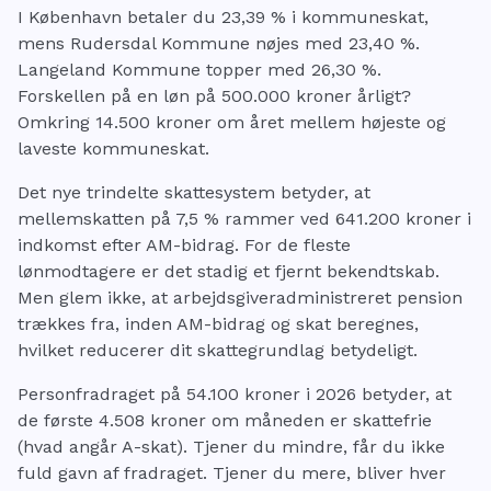
I København betaler du 23,39 % i kommuneskat,
mens Rudersdal Kommune nøjes med 23,40 %.
Langeland Kommune topper med 26,30 %.
Forskellen på en løn på 500.000 kroner årligt?
Omkring 14.500 kroner om året mellem højeste og
laveste kommuneskat.
Det nye trindelte skattesystem betyder, at
mellemskatten på 7,5 % rammer ved 641.200 kroner i
indkomst efter AM-bidrag. For de fleste
lønmodtagere er det stadig et fjernt bekendtskab.
Men glem ikke, at arbejdsgiveradministreret pension
trækkes fra, inden AM-bidrag og skat beregnes,
hvilket reducerer dit skattegrundlag betydeligt.
Personfradraget på 54.100 kroner i 2026 betyder, at
de første 4.508 kroner om måneden er skattefrie
(hvad angår A-skat). Tjener du mindre, får du ikke
fuld gavn af fradraget. Tjener du mere, bliver hver