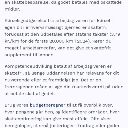
en skattebesparelse, da godet betales med oskattede
midler.
Kørselsgodtgørelse fra arbejdsgiveren for kørsel i
egen bil i erhvervsmæssigt øjemed er skattefri,
forudsat at den udbetales efter statens takster (3,79
kr./km for de første 20.000 km i 2024). Kører du
meget i arbejdsmedfør, kan det give et skattefrit
supplement til lønnen.
Kompetenceudvikling betalt af arbejdsgiveren er
skattefri, så længe uddannelsen har relevans for dit
nuværende eller et fremtidigt job. Det er en
fremragende måde at øge din markedsværdi på uden
at betale skat af godet.
Brug vores
budgetberegner
til at få overblik over,
hvor pengene går hen, og identificere områder, hvor
skatteoptimering kan give mest effekt. Ofte viser
beregninger, at små justeringer i fradrag eller goder