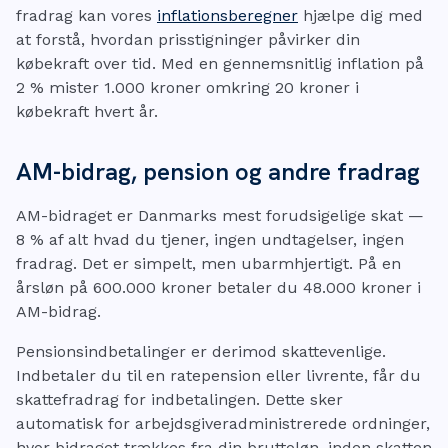
fradrag kan vores
inflationsberegner
hjælpe dig med
at forstå, hvordan prisstigninger påvirker din
købekraft over tid. Med en gennemsnitlig inflation på
2 % mister 1.000 kroner omkring 20 kroner i
købekraft hvert år.
AM-bidrag, pension og andre fradrag
AM-bidraget er Danmarks mest forudsigelige skat —
8 % af alt hvad du tjener, ingen undtagelser, ingen
fradrag. Det er simpelt, men ubarmhjertigt. På en
årsløn på 600.000 kroner betaler du 48.000 kroner i
AM-bidrag.
Pensionsindbetalinger er derimod skattevenlige.
Indbetaler du til en ratepension eller livrente, får du
skattefradrag for indbetalingen. Dette sker
automatisk for arbejdsgiveradministrerede ordninger,
hvor bidraget trækkes fra din bruttoløn, inden skatten