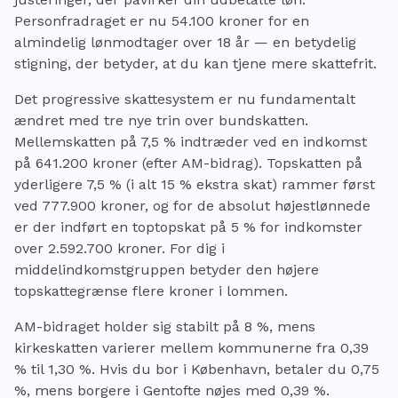
Personfradraget er nu 54.100 kroner for en
almindelig lønmodtager over 18 år — en betydelig
stigning, der betyder, at du kan tjene mere skattefrit.
Det progressive skattesystem er nu fundamentalt
ændret med tre nye trin over bundskatten.
Mellemskatten på 7,5 % indtræder ved en indkomst
på 641.200 kroner (efter AM-bidrag). Topskatten på
yderligere 7,5 % (i alt 15 % ekstra skat) rammer først
ved 777.900 kroner, og for de absolut højestlønnede
er der indført en toptopskat på 5 % for indkomster
over 2.592.700 kroner. For dig i
middelindkomstgruppen betyder den højere
topskattegrænse flere kroner i lommen.
AM-bidraget holder sig stabilt på 8 %, mens
kirkeskatten varierer mellem kommunerne fra 0,39
% til 1,30 %. Hvis du bor i København, betaler du 0,75
%, mens borgere i Gentofte nøjes med 0,39 %.