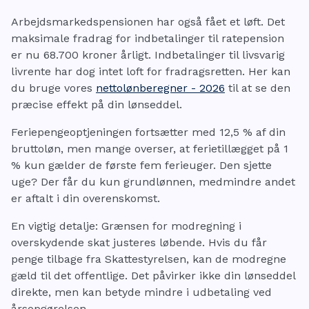
Arbejdsmarkedspensionen har også fået et løft. Det
maksimale fradrag for indbetalinger til ratepension
er nu 68.700 kroner årligt. Indbetalinger til livsvarig
livrente har dog intet loft for fradragsretten. Her kan
du bruge vores
nettolønberegner - 2026
til at se den
præcise effekt på din lønseddel.
Feriepengeoptjeningen fortsætter med 12,5 % af din
bruttoløn, men mange overser, at ferietillægget på 1
% kun gælder de første fem ferieuger. Den sjette
uge? Der får du kun grundlønnen, medmindre andet
er aftalt i din overenskomst.
En vigtig detalje: Grænsen for modregning i
overskydende skat justeres løbende. Hvis du får
penge tilbage fra Skattestyrelsen, kan de modregne
gæld til det offentlige. Det påvirker ikke din lønseddel
direkte, men kan betyde mindre i udbetaling ved
årsopgørelsen.