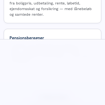
fra boligpris, udbetaling, rente, løbetid,
ejendomsskat og forsikring — med lånebeløb
og samlede renter.
Pensionsberegner
Fremskriv din opsparing ved pension ud fra
alder, nuværende opsparing, månedlig
indbetaling og forventet afkast — med vækst
vist separat.
WiseCalcs
Om
Blog
Privatliv
Vilkår
Cookies