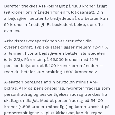
Derefter trækkes ATP-bidraget på 1.188 kroner årligt
(99 kroner om måneden for en fuldtidsansat). Din
arbejdsgiver betaler to tredjedele, så du betaler kun
99 kroner månedligt. Et beskedent beløb, der ofte
overses.
Arbejdsmarkedspensionen varierer efter din
overenskomst. Typiske satser ligger mellem 12–17 %
af lønnen, hvor arbejdsgiveren betaler størstedelen
(ofte 2/3). På en løn på 45.000 kroner med 12 %
pension betyder det 5.400 kroner om måneden —
men du betaler kun omkring 1.800 kroner selv.
A-skatten beregnes af din bruttoløn minus AM-
bidrag, ATP og pensionsbidrag, hvorefter fradrag som
personfradrag og beskæftigelsesfradrag trækkes fra
skattegrundlaget. Med et personfradrag på 54.100
kroner (4.508 kroner månedligt) og kommuneskat på
gennemsnitligt 25 % plus kirkeskat, kan du regne