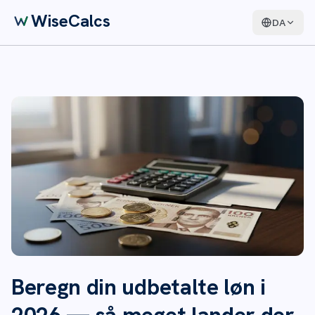
WiseCalcs
DA
Beregn din udbetalte løn i
2026 — så meget lander der