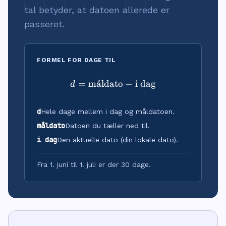
tal betyder, at datoen allerede er
passeret.
FORMEL FOR DAGE TIL
=
m
˚
a
ldato
d = \text{måldato} - \text
−
i dag
d
d
Hele dage mellem i dag og måldatoen.
måldato
Datoen du tæller ned til.
i dag
Den aktuelle dato (din lokale dato).
Fra 1. juni til 1. juli er der 30 dage.