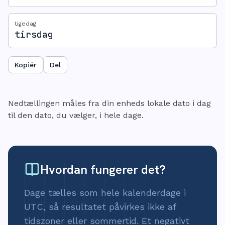
Ugedag
tirsdag
Kopiér
Del
Nedtællingen måles fra din enheds lokale dato i dag
til den dato, du vælger, i hele dage.
Hvordan fungerer det?
Dage tælles som hele kalenderdage i
UTC, så resultatet påvirkes ikke af
tidszoner eller sommertid. Et negativt