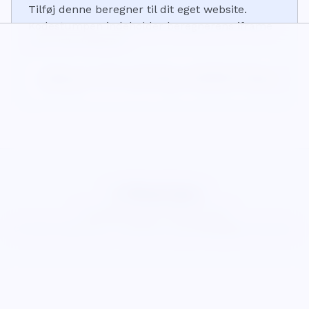
Tilføj denne beregner til dit eget website.
Kodestumpen indeholder beregnerens iframe
og et lille kildelink:
<iframe src="https://wisecalcs.com/embed/da/days-until-w
<p>Beregner fra <a href="https://wisecalcs.com/da/tid-og
WiseCalcs
Om
Blog
Privatliv
Vilkår
Cookies
©
2026
WiseCalcs
.
Præcision og pædagogisk klarhed.