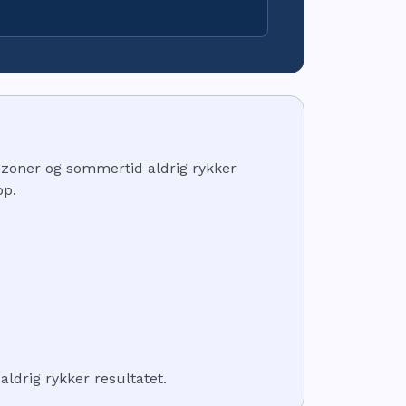
dszoner og sommertid aldrig rykker
op.
ldrig rykker resultatet.