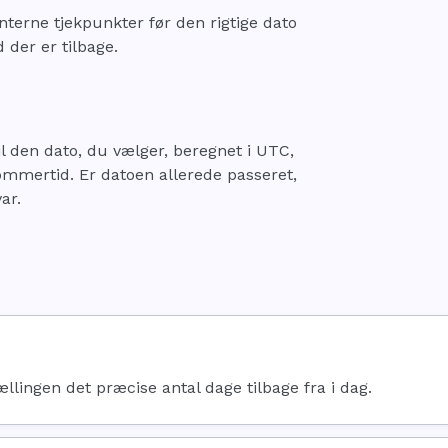
interne tjekpunkter før den rigtige dato
 der er tilbage.
il den dato, du vælger, beregnet i UTC,
sommertid. Er datoen allerede passeret,
ar.
ællingen det præcise antal dage tilbage fra i dag.