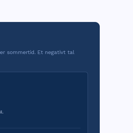
er sommertid. Et negativt tal
{i dag}
l.