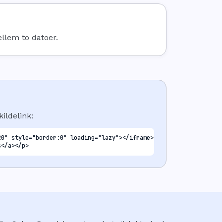
llem to datoer.
ildelink:
0" style="border:0" loading="lazy"></iframe>

s</a></p>