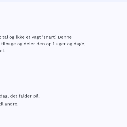
 tal og ikke et vagt 'snart'. Denne
 tilbage og deler den op i uger og dage,
et.
ag, det falder på.
il andre.