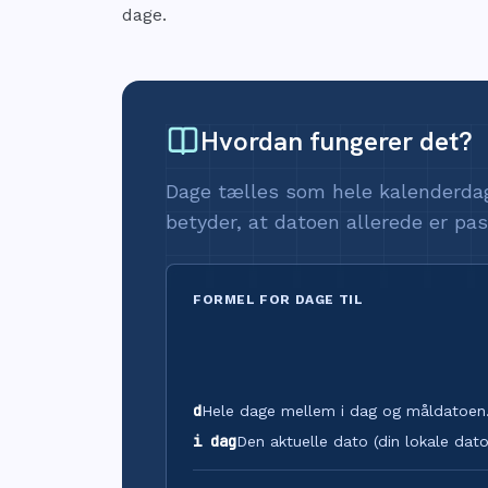
dage.
Hvordan fungerer det?
Dage tælles som hele kalenderdage
betyder, at datoen allerede er pas
FORMEL FOR DAGE TIL
d
Hele dage mellem i dag og måldatoen
i dag
Den aktuelle dato (din lokale dato