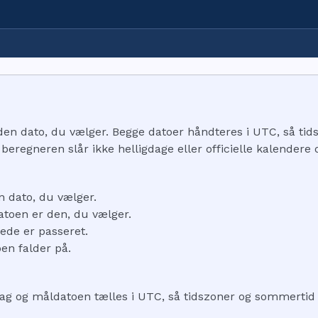
l den dato, du vælger. Begge datoer håndteres i UTC, så ti
eregneren slår ikke helligdage eller officielle kalendere 
en dato, du vælger.
atoen er den, du vælger.
rede er passeret.
en falder på.
dag og måldatoen tælles i UTC, så tidszoner og sommertid a