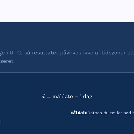
 i UTC, så resultatet påvirkes ikke af tidszoner ell
seret.
=
m
˚
a
ldato
d = \text{måldato} - \text
−
i dag
d
måldato
.
Datoen du tæller ned ti
).