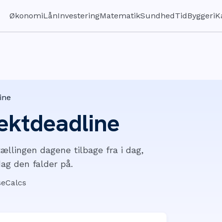
Økonomi
Lån
Investering
Matematik
Sundhed
Tid
Byggeri
K
ine
jektdeadline
ællingen dagene tilbage fra i dag,
ag den falder på.
iseCalcs