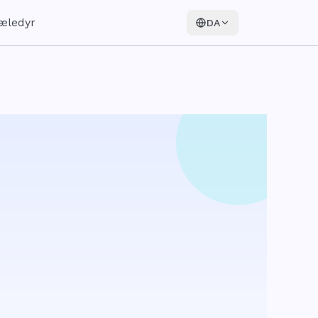
æledyr
DA