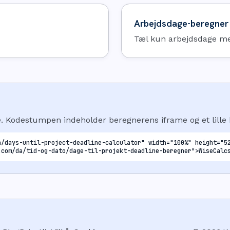
Arbejdsdage-beregner
Tæl kun arbejdsdage me
te. Kodestumpen indeholder beregnerens iframe og et lille k
a/days-until-project-deadline-calculator" width="100%" height="52
.com/da/tid-og-dato/dage-til-projekt-deadline-beregner">WiseCalc