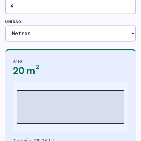
UNIDAD
Área
20 m²
También
:
215,28 ft²