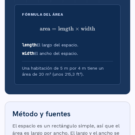
FÓRMULA DEL ÁREA
area
=
length
\text{area} = \text{lengt
×
width
length
El largo del espacio.
width
El ancho del espacio.
Una habitación de 5 m por 4 m tiene un
área de 20 m² (unos 215,3 ft²).
Método y fuentes
El espacio es un rectángulo simple, así que el
área es largo por ancho. El largo y el ancho se