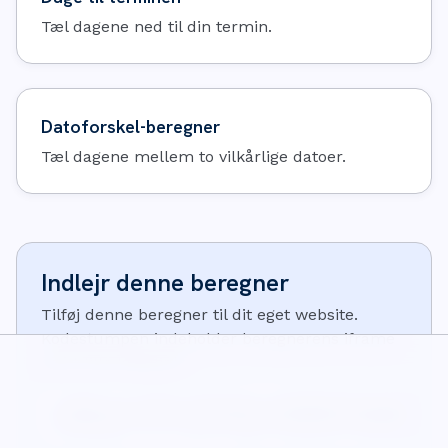
Tæl dagene ned til din termin.
Datoforskel-beregner
Tæl dagene mellem to vilkårlige datoer.
Indlejr denne beregner
Tilføj denne beregner til dit eget website.
Kodestumpen indeholder beregnerens iframe
og et lille kildelink:
<iframe src="https://wisecalcs.com/embed/da/pregnancy-du
<p>Beregner fra <a href="https://wisecalcs.com/da/sundhe