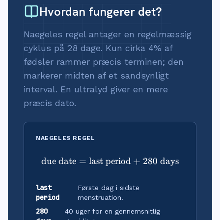
Hvordan fungerer det?
Naegeles regel antager en regelmæssig
cyklus på 28 dage. Kun cirka 4% af
fødsler rammer præcis terminen; den
markerer midten af et sandsynligt
interval. En ultralyd giver en mere
præcis dato.
NAEGELES REGEL
due date
=
last period
\text{due date} = \text{l
+
280
days
last
Første dag i sidste
period
menstruation.
280
40 uger for en gennemsnitlig