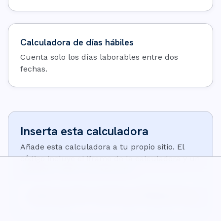
Calculadora de días hábiles
Cuenta solo los días laborables entre dos
fechas.
Inserta esta calculadora
Añade esta calculadora a tu propio sitio. El
código incluye el iframe de la calculadora y un
pequeño enlace de atribución:
<iframe src="https://wisecalcs.com/embed/es/days-until-v
<p>Calculadora de <a href="https://wisecalcs.com/es/hora