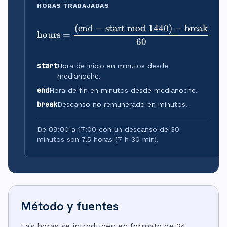
HORAS TRABAJADAS
(
end
−
start
mod
1440
)
−
break
\text{hours} = \dfrac{(
hours
=
60
start
Hora de inicio en minutos desde
medianoche.
end
Hora de fin en minutos desde medianoche.
break
Descanso no remunerado en minutos.
De 09:00 a 17:00 con un descanso de 30
minutos son 7,5 horas (7 h 30 min).
Método y fuentes
Las horas se introducen en formato de 24