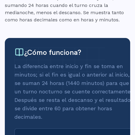
sumando 24 horas cuando el turno cruza la
medianoche, menos el descanso. Se muestra tanto
como horas decimales como en horas y minutos.
¿Cómo funciona?
La diferencia entre inicio y fin se toma en
minutos; si el fin es igual o anterior al inicio,
se suman 24 horas (1440 minutos) para que
un turno nocturno se cuente correctamente.
Después se resta el descanso y el resultado
se divide entre 60 para obtener horas
decimales.